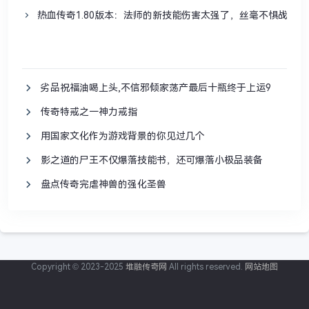
热血传奇1.80版本：法师的新技能伤害太强了，丝毫不惧战士！
劣品祝福油喝上头,不信邪倾家荡产最后十瓶终于上运9
传奇特戒之一神力戒指
用国家文化作为游戏背景的你见过几个
影之道的尸王不仅爆落技能书，还可爆落小极品装备
盘点传奇完虐神兽的强化圣兽
Copyright © 2023-2025
堆融传奇网
All rights reserved.
网站地图